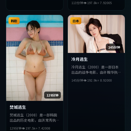
113分钟
👁
197.8
k
⭐
7.9
2005
·墨菲等主演。影片在叙事与
视听上力求突破，探讨人性与抉
择，节奏张弛有度，适合喜欢该
韩剧
类型的观众完整观看。
日本
145分钟
冷月逃生
冷月逃生（2000）是一部日本
出品的战争电影，由许鞍华执
导，安藤樱、朴海日、周迅等主
145分钟
👁
192.9
k
⭐
8.9
2000
演。影片在叙事与视听上力求突
破，探讨人性与抉择，节奏张弛
有度，适合喜欢该类型的观众完
129分钟
整观看。
焚城逃生
焚城逃生（2008）是一部韩国
出品的历史电影，由洪常秀执
导，沈腾、章子怡、汤唯等主
129分钟
👁
197.5
k
⭐
7.4
2008
演。影片在叙事与视听上力求突