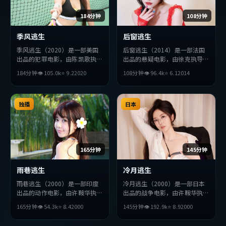
184分钟
108分钟
季风逃生
后窗逃生
季风逃生（2020）是一部美国
后窗逃生（2014）是一部法国
出品的犯罪电影，由陈凯歌执
出品的悬疑电影，由徐克执导，
导，役所广司、廖凡、赵丽颖等
张曼玉、役所广司、黄渤等主
184分钟
👁
105.0
k
⭐
9.2
2020
108分钟
👁
96.4
k
⭐
6.1
2014
主演。影片在叙事与视听上力求
演。影片在叙事与视听上力求突
突破，探讨人性与抉择，节奏张
破，探讨人性与抉择，节奏张弛
弛有度，适合喜欢该类型的观众
有度，适合喜欢该类型的观众完
完整观看。
独播
整观看。
日本
165分钟
145分钟
雨巷逃生
冷月逃生
雨巷逃生（2000）是一部印度
冷月逃生（2000）是一部日本
出品的动作电影，由许鞍华执
出品的战争电影，由许鞍华执
导，松田龙平、孔刘、朱一龙等
导，安藤樱、朴海日、周迅等主
165分钟
👁
54.3
k
⭐
8.4
2000
145分钟
👁
192.9
k
⭐
8.9
2000
主演。影片在叙事与视听上力求
演。影片在叙事与视听上力求突
突破，探讨人性与抉择，节奏张
破，探讨人性与抉择，节奏张弛