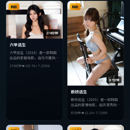
弛有度，适合喜欢该类型的观众
有度，适合喜欢该类型的观众完
完整观看。
韩剧
整观看。
韩剧
174分钟
六甲逃生
六甲逃生（2016）是一部韩国
出品的家庭电影，由乌尔善执
导，赵丽颖、河正宇、巩俐等主
174分钟
👁
133.7
k
⭐
7.2
2016
演。影片在叙事与视听上力求突
破，探讨人性与抉择，节奏张弛
有度，适合喜欢该类型的观众完
87分钟
整观看。
断桥逃生
断桥逃生（2005）是一部韩国
出品的爱情电影，由洪常秀执
导，沈腾、吴京、杨紫琼等主
87分钟
👁
12.1
k
⭐
7.7
2005
演。影片在叙事与视听上力求突
破，探讨人性与抉择，节奏张弛
有度，适合喜欢该类型的观众完