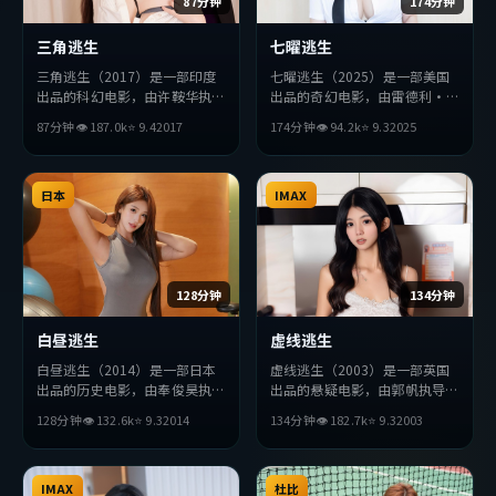
87分钟
174分钟
三角逃生
七曜逃生
三角逃生（2017）是一部印度
七曜逃生（2025）是一部美国
出品的科幻电影，由许鞍华执
出品的奇幻电影，由雷德利·
导，朱一龙、基里安·墨菲、
斯科特执导，赞达亚、张译、安
87分钟
👁
187.0
k
⭐
9.4
2017
174分钟
👁
94.2
k
⭐
9.3
2025
孙艺珍等主演。影片在叙事与视
藤樱等主演。影片在叙事与视听
听上力求突破，探讨人性与抉
上力求突破，探讨人性与抉择，
择，节奏张弛有度，适合喜欢该
节奏张弛有度，适合喜欢该类型
类型的观众完整观看。
日本
的观众完整观看。
IMAX
128分钟
134分钟
白昼逃生
虚线逃生
白昼逃生（2014）是一部日本
虚线逃生（2003）是一部英国
出品的历史电影，由奉俊昊执
出品的悬疑电影，由郭帆执导，
导，吴京、杨紫、廖凡等主演。
黄政民、松田龙平、刘德华等主
128分钟
👁
132.6
k
⭐
9.3
2014
134分钟
👁
182.7
k
⭐
9.3
2003
影片在叙事与视听上力求突破，
演。影片在叙事与视听上力求突
探讨人性与抉择，节奏张弛有
破，探讨人性与抉择，节奏张弛
度，适合喜欢该类型的观众完整
有度，适合喜欢该类型的观众完
观看。
IMAX
整观看。
杜比