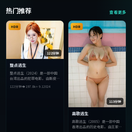
热门推荐
查看更多
HDR
HDR
122分钟
整点逃生
整点逃生（2024）是一部中国
台湾出品的犯罪电影，由斯皮尔
伯格执导，章子怡、赞达亚、雷
122分钟
👁
197.8
k
⭐
9.1
2024
佳音等主演。影片在叙事与视听
上力求突破，探讨人性与抉择，
节奏张弛有度，适合喜欢该类型
113分钟
的观众完整观看。
高歌逃生
高歌逃生（2005）是一部中国
香港出品的历史电影，由王家卫
执导，赞达亚、赵丽颖、基里安