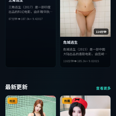
三角逃生（2017）是一部印度
出品的科幻电影，由许鞍华执
导，朱一龙、基里安·墨菲、
87分钟
👁
187.0
k
⭐
9.4
2017
孙艺珍等主演。影片在叙事与视
听上力求突破，探讨人性与抉
择，节奏张弛有度，适合喜欢该
116分钟
类型的观众完整观看。
危城逃生
危城逃生（2015）是一部中国
大陆出品的喜剧电影，由宫崎骏
执导，黄渤、妻夫木聪、长泽雅
116分钟
👁
185.3
k
⭐
9.0
2015
美等主演。影片在叙事与视听上
力求突破，探讨人性与抉择，节
奏张弛有度，适合喜欢该类型的
观众完整观看。
最新更新
查看更多
杜比
热播