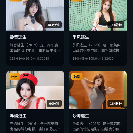
183分钟
184分钟
静音逃生
季风逃生
静音逃生（2019）是一部印度
季风逃生（2020）是一部美国
出品的动作电影，由斯皮尔伯格
出品的犯罪电影，由陈凯歌执
执导，雷佳音、苍井优、吴京等
导，役所广司、廖凡、赵丽颖等
183分钟
👁
96.0
k
⭐
9.3
2019
184分钟
👁
105.0
k
⭐
9.2
2020
主演。影片在叙事与视听上力求
主演。影片在叙事与视听上力求
突破，探讨人性与抉择，节奏张
突破，探讨人性与抉择，节奏张
弛有度，适合喜欢该类型的观众
弛有度，适合喜欢该类型的观众
完整观看。
杜比
完整观看。
韩剧
90分钟
164分钟
赤焰逃生
沙海逃生
赤焰逃生（2016）是一部英国
沙海逃生（2015）是一部韩国
出品的科幻电影，由陈凯歌执
出品的传记电影，由斯皮尔伯格