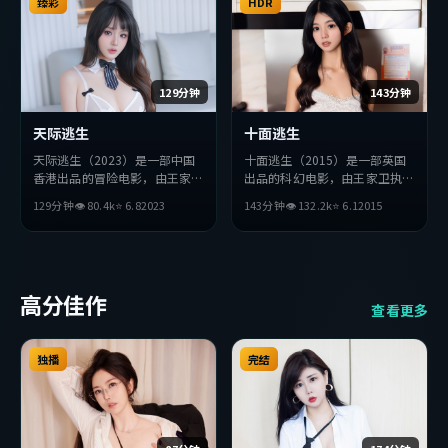
臻彩
整观看。
HDR
129分钟
143分钟
天际逃生
十面逃生
天际逃生（2023）是一部中国
十面逃生（2015）是一部英国
香港出品的冒险电影，由王家卫
出品的科幻电影，由王家卫执
执导，基里安·墨菲、孔刘、
导，孙艺珍、张曼玉、周迅等主
129分钟
👁
80.4
k
⭐
6.8
2023
143分钟
👁
132.2
k
⭐
6.1
2015
安藤樱等主演。影片在叙事与视
演。影片在叙事与视听上力求突
听上力求突破，探讨人性与抉
破，探讨人性与抉择，节奏张弛
择，节奏张弛有度，适合喜欢该
有度，适合喜欢该类型的观众完
类型的观众完整观看。
整观看。
高分佳作
查看更多
独播
完结