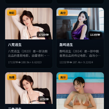
破，探讨人性与抉择，节奏张弛
有度，适合喜欢该类型的观众完
整观看。
臻彩
高分
171分钟
122分钟
八荒逃生
轰鸣逃生
八荒逃生（2023）是一部法国
轰鸣逃生（2024）是一部中国
出品的喜剧电影，由雷德利·
香港出品的传记电影，由冯小刚
斯科特执导，梁朝伟、宋康昊、
执导，安藤樱、全度妍、周冬雨
171分钟
👁
188.9
k
⭐
6.6
2023
122分钟
👁
187.4
k
⭐
9.2
2024
薛景求等主演。影片在叙事与视
等主演。影片在叙事与视听上力
听上力求突破，探讨人性与抉
求突破，探讨人性与抉择，节奏
择，节奏张弛有度，适合喜欢该
张弛有度，适合喜欢该类型的观
类型的观众完整观看。
独播
众完整观看。
高分
87分钟
三角逃生